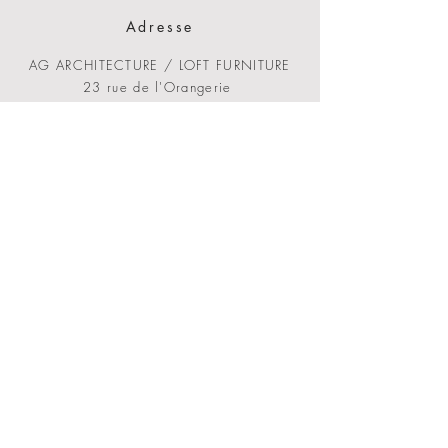
Adresse
AG ARCHITECTURE / LOFT FURNITURE
23 rue de l'Orangerie
49300 Cholet
Contact
E-mail:
a.godefroy@ag-
architectureinterieur.fr
Tél:
07 79 42 08 23
Nous contacter