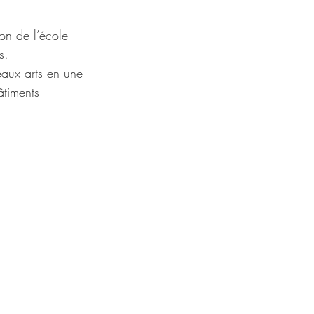
n de l’école 
s.
eaux arts en une 
timents 