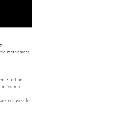
s
.
itable mouvement 
t ») est un 
 intégrer à 
rêt à travers le 