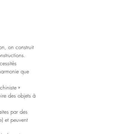
n, on construit 
nstructions.
cessités 
 harmonie que 
hiniste » 
ire des objets à 
ites par des 
e) et peuvent 