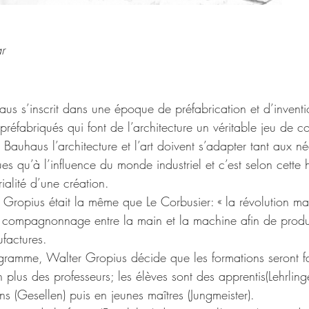
r
us s’inscrit dans une époque de préfabrication et d’inventio
préfabriqués qui font de l’architecture un véritable jeu de co
 Bauhaus l’architecture et l’art doivent s’adapter tant aux né
ues qu’à l’influence du monde industriel et c’est selon cette
rialité d’une création.
 Gropius était la même que Le Corbusier: « la révolution mac
n compagnonnage entre la main et la machine afin de produ
factures.
ramme, Walter Gropius décide que les formations seront fa
n plus des professeurs; les élèves sont des apprentis(Lehrling
 (Gesellen) puis en jeunes maîtres (Jungmeister).