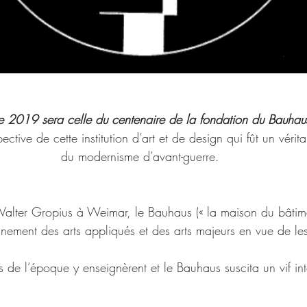
e 2019 sera celle du centenaire de la fondation du Bauhau
pective de cette institution d’art et de design qui fût un vér
du modernisme d’avant-guerre.
lter Gropius à Weimar, le Bauhaus (« la maison du bâtimen
nement des arts appliqués et des arts majeurs en vue de les
s de l’époque y enseignèrent et le Bauhaus suscita un vif inté