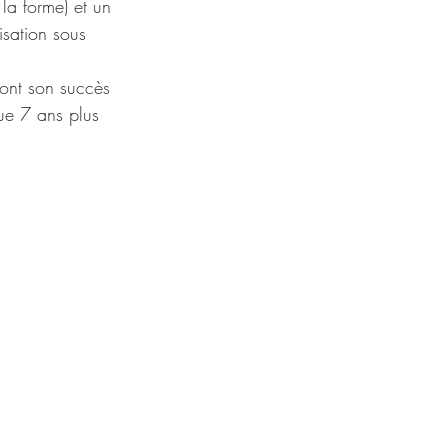
la forme) et un 
isation sous 
font son succès 
que 7 ans plus 