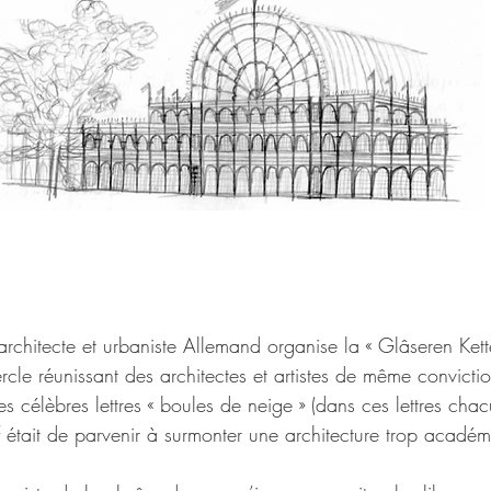
rchitecte et urbaniste Allemand organise la « Glâseren Kette
ercle réunissant des architectes et artistes de même convictio
 célèbres lettres « boules de neige » (dans ces lettres chac
if était de parvenir à surmonter une architecture trop acadé