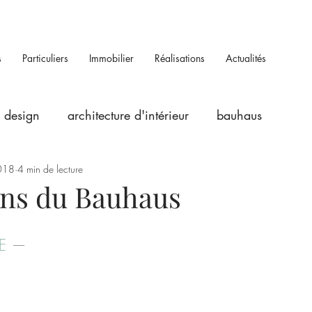
s
Particuliers
Immobilier
Réalisations
Actualités
design
architecture d'intérieur
bauhaus
018
4 min de lecture
ans du Bauhaus
E
 —