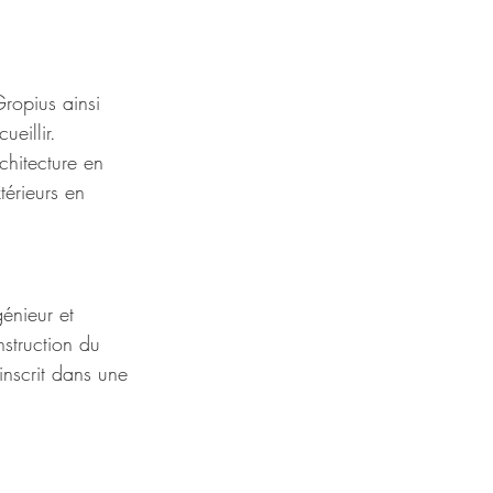
ropius ainsi 
eillir.
hitecture en 
térieurs en 
énieur et 
nstruction du 
nscrit dans une 