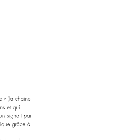
 » (la chaîne 
ns et qui 
un signait par 
mique grâce à 