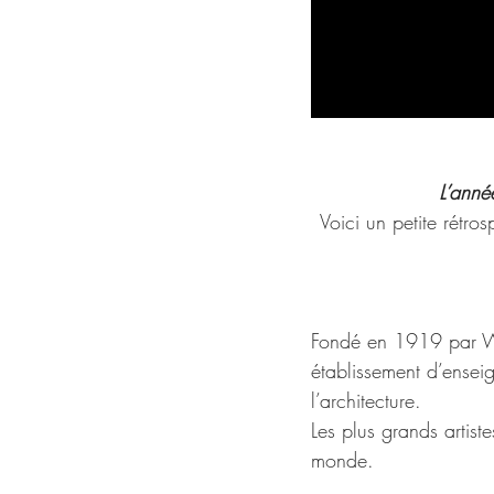
L’anné
Voici un petite rétros
Fondé en 1919 par Wa
établissement d’enseig
l’architecture.
Les plus grands artiste
monde.