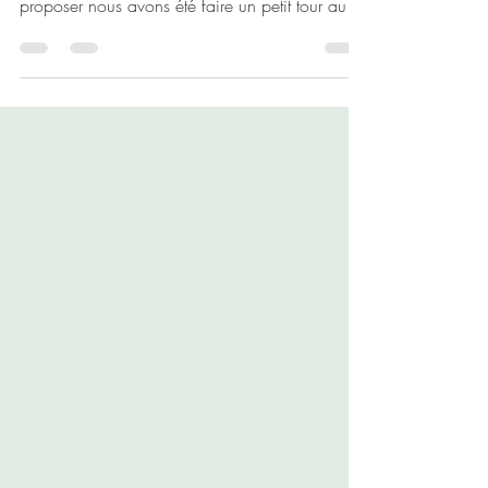
Toujours à la recherche de nouveautés à vous
proposer nous avons été faire un petit tour au
salon...