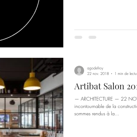
agodefroy
22 nov. 2018
1 min de lectu
Artibat Salon 2
— ARCHITECTURE — 22 NOV
incontournable de la construct
sommes rendus à la...