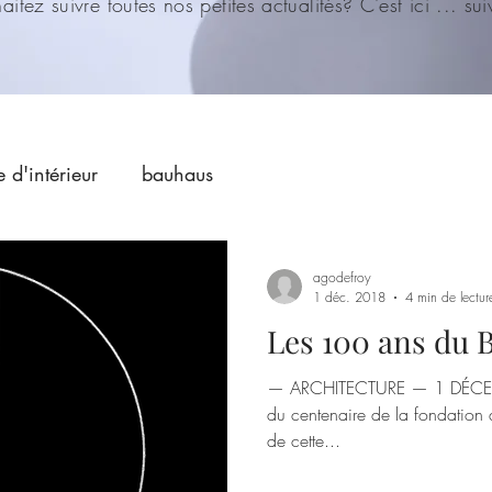
itez suivre toutes nos petites actualités? C'est ici ... su
e d'intérieur
bauhaus
agodefroy
1 déc. 2018
4 min de lectur
Les 100 ans du 
— ARCHITECTURE — 1 DÉCEMB
du centenaire de la fondation 
de cette...