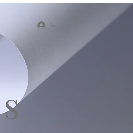
Se connecter
és