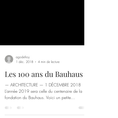
agodefroy
1 déc. 2018
4 min de lecture
Les 100 ans du Bauhaus
— ARCHITECTURE — 1 DÉCEMBRE 2018
L’année 2019 sera celle du centenaire de la
fondation du Bauhaus. Voici un petite
rétrospective de cette...