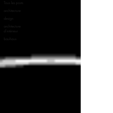
Tous les posts
architecture
design
architecture
d'intérieur
bauhaus